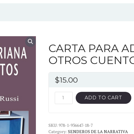
CARTA PARA A
OTROS CUENT
$
15.00
CARTA
ADD TO CART
PARA
ADRIANA
Y
SKU:
OTROS
978-1-936647-18-7
Category:
SENDEROS DE LA NARRATIVA
CUENTOS