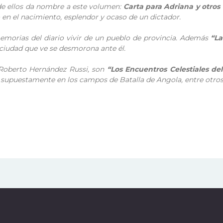
 de ellos da nombre a este volumen:
Carta para Adriana y otros
en el nacimiento, esplendor y ocaso de un dictador.
memorias del diario vivir de un pueblo de provincia. Además
“L
 ciudad que ve se desmorona ante él.
 Roberto Hernández Russi, son
“Los Encuentros Celestiales de
supuestamente en los campos de Batalla de Angola, entre otros