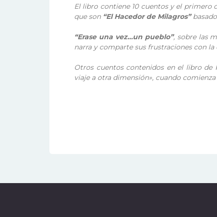
El libro contiene 10 cuentos y el primero
que son
“El Hacedor de Milagros”
basado 
“Erase una vez…un pueblo”
, sobre las 
narra y comparte sus frustraciones con la
Otros cuentos contenidos en el libro de
viaje a otra dimensión
»
, cuando comienza 