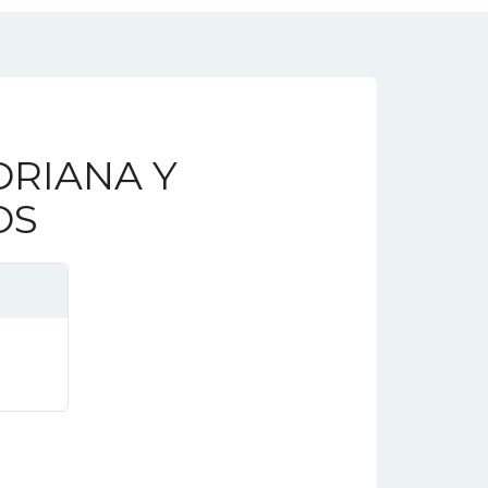
DRIANA Y
OS