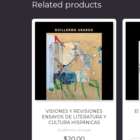
Related products
VISIONES Y REVISIONES
El
ENSAYOS DE LITERATURA Y
CULTURA HISPÁNICAS
Guillermo Arango
$
20.00