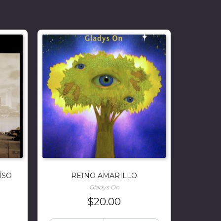
ÍSO
REINO AMARILLO
Gladys On
$
20.00