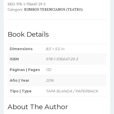
de
SKU:
978-1-936647-29-3
Category:
RUMBOS TERENCIANOS (TEATRO)
verano
|
La
mejor
Book Details
solución)
quantity
Dimensions
8.5 × 5.5 in
ISBN
978-1-936647-29-3
Páginas | Pages
132
Año | Year
2016
Tipo | Type
TAPA BLANDA / PAPERBACK
About The Author