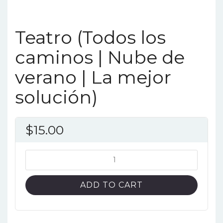
Teatro (Todos los
caminos | Nube de
verano | La mejor
solución)
$
15.00
Teatro
(Todos
los
ADD TO CART
caminos
|
Nube