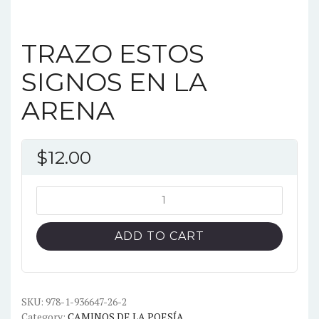
TRAZO ESTOS
SIGNOS EN LA
ARENA
$
12.00
TRAZO
ESTOS
SIGNOS
ADD TO CART
EN
LA
ARENA
quantity
SKU:
978-1-936647-26-2
Category:
CAMINOS DE LA POESÍA