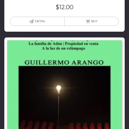
$
12.00
DETAIL
BUY