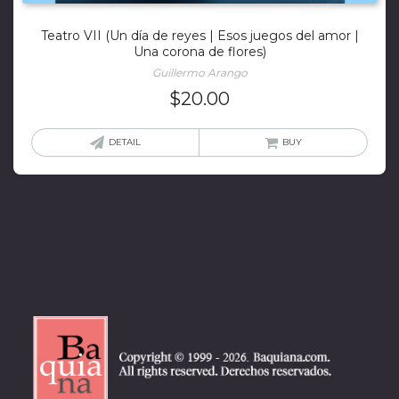
Teatro VII (Un día de reyes | Esos juegos del amor |
Una corona de flores)
Guillermo Arango
$
20.00
DETAIL
BUY