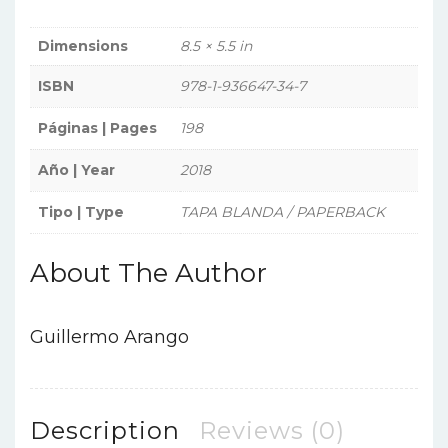
roja
|
Dimensions
8.5 × 5.5 in
El
ISBN
978-1-936647-34-7
uno
para
Páginas | Pages
198
el
otro
Año | Year
2018
|
Tipo | Type
TAPA BLANDA / PAPERBACK
Mi
hermana
About The Author
Vilma
|
Dos
Guillermo Arango
trenzas
de
oro
|
Description
Reviews (0)
El