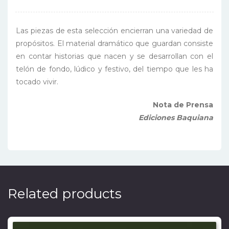
plato
del
Las piezas de esta selección encierran una variedad de
día
propósitos. El material dramático que guardan consiste
|
en contar historias que nacen y se desarrollan con el
Espejismo
telón de fondo, lúdico y festivo, del tiempo que les ha
|
tocado vivir.
Coto
de
Nota de Prensa
caza
Ediciones Baquiana
|
Los
pescadores)
quantity
Related products