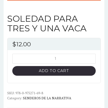
SOLEDAD PARA
TRES Y UNA VACA
$
12.00
SOLEDAD
PARA
TRES
ADD TO CART
Y
UNA
VACA
quantity
SKU:
978-0-975271-69-8
Category:
SENDEROS DE LA NARRATIVA