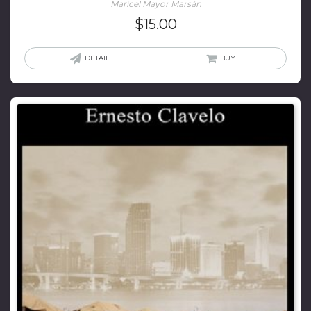
Maricel Mayor Marsán
$
15.00
DETAIL
BUY