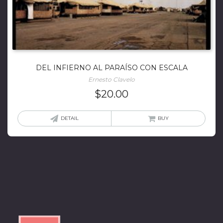
DEL INFIERNO AL PARAÍSO CON ESCALA
Ernesto Clavelo
$
20.00
DETAIL
BUY